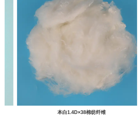
本白1.4D×38棉纺纤维