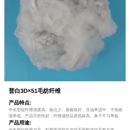
普白3D×51毛纺纤维
产品特点:
中长型短纤维强度高、疵点少、卷曲良好、含油率适中、干热收
缩率低、产品可纺性好；纤维成纱品质指标高、条干不匀率低
产品用途:
中长型短纤维与毛、粘胶等混纺生产仿毛面料或仿毛絮片等