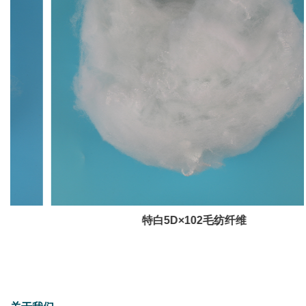
特白5D×102毛纺纤维