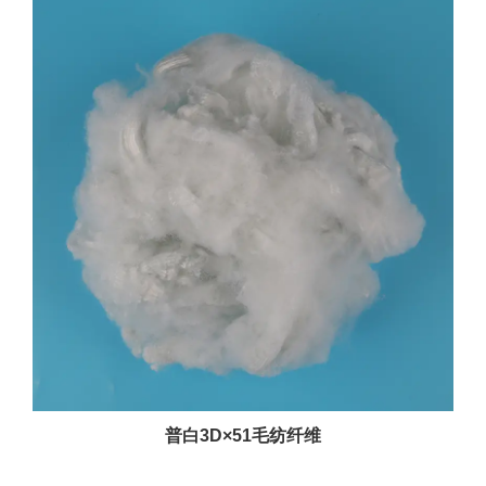
普白3D×51毛纺纤维